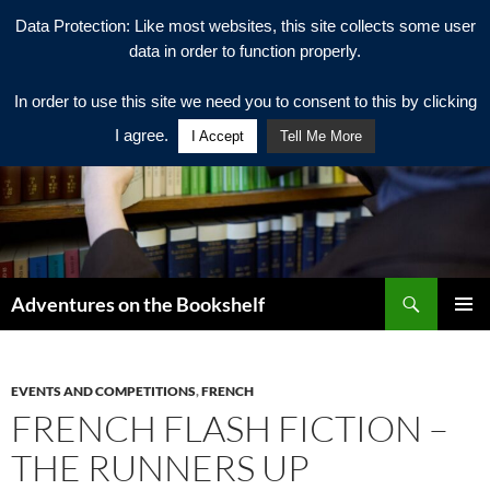
Data Protection: Like most websites, this site collects some user
data in order to function properly.
In order to use this site we need you to consent to this by clicking
I agree.
I Accept
Tell Me More
Search
Adventures on the Bookshelf
SKIP
PRIMAR
TO
MENU
CONTENT
EVENTS AND COMPETITIONS
,
FRENCH
FRENCH FLASH FICTION –
THE RUNNERS UP