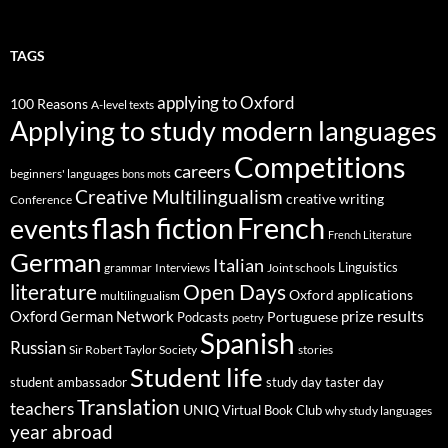
TAGS
applying to Oxford
100 Reasons
A-level texts
Applying to study modern languages
Competitions
careers
beginners' languages
bons mots
Creative Multilingualism
creative writing
Conference
French
flash fiction
events
French Literature
German
Italian
Linguistics
Interviews
Joint schools
grammar
Open Days
literature
Oxford applications
multilingualism
results
Oxford German Network
prize
Portuguese
Podcasts
poetry
Spanish
Russian
stories
Sir Robert Taylor Society
Student life
student ambassador
study day
taster day
Translation
teachers
UNIQ
Virtual Book Club
why study languages
year abroad