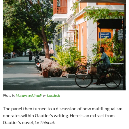
Photo by
Muhammed Jiyadh
on
Unsplash
The panel then turned to a discussion of how multilingualism
operates within Gautier’s writing. Here is an extract from
Gautier’s novel,
Le Thinnai
: