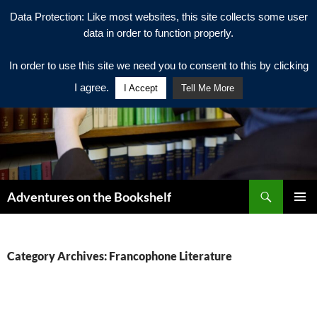
Data Protection: Like most websites, this site collects some user
data in order to function properly.
In order to use this site we need you to consent to this by clicking
I agree.
I Accept
Tell Me More
Search
Adventures on the Bookshelf
SKIP
PRIMAR
TO
MENU
CONTENT
Category Archives: Francophone Literature