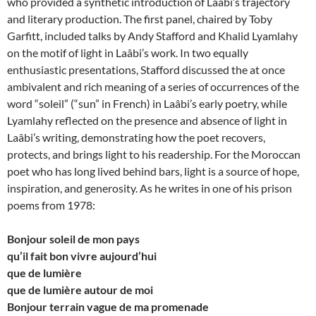
who provided a synthetic introduction of Laâbi’s trajectory
and literary production. The first panel, chaired by Toby
Garfitt, included talks by Andy Stafford and Khalid Lyamlahy
on the motif of light in Laâbi’s work. In two equally
enthusiastic presentations, Stafford discussed the at once
ambivalent and rich meaning of a series of occurrences of the
word “soleil” (“sun” in French) in Laâbi’s early poetry, while
Lyamlahy reflected on the presence and absence of light in
Laâbi’s writing, demonstrating how the poet recovers,
protects, and brings light to his readership. For the Moroccan
poet who has long lived behind bars, light is a source of hope,
inspiration, and generosity. As he writes in one of his prison
poems from 1978:
Bonjour soleil de mon pays
qu’il fait bon vivre aujourd’hui
que de lumière
que de lumière autour de moi
Bonjour terrain vague de ma promenade