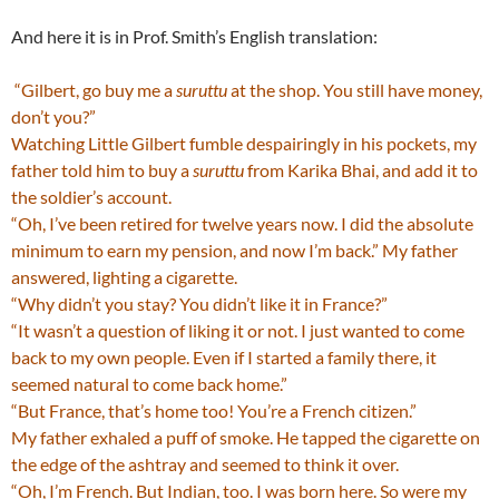
And here it is in Prof. Smith’s English translation:
“Gilbert, go buy me a
suruttu
at the shop. You still have money,
don’t you?”
Watching Little Gilbert fumble despairingly in his pockets, my
father told him to buy a
suruttu
from Karika Bhai, and add it to
the soldier’s account.
“Oh, I’ve been retired for twelve years now. I did the absolute
minimum to earn my pension, and now I’m back.” My father
answered, lighting a cigarette.
“Why didn’t you stay? You didn’t like it in France?”
“It wasn’t a question of liking it or not. I just wanted to come
back to my own people. Even if I started a family there, it
seemed natural to come back home.”
“But France, that’s home too! You’re a French citizen.”
My father exhaled a puff of smoke. He tapped the cigarette on
the edge of the ashtray and seemed to think it over.
“Oh, I’m French. But Indian, too. I was born here. So were my