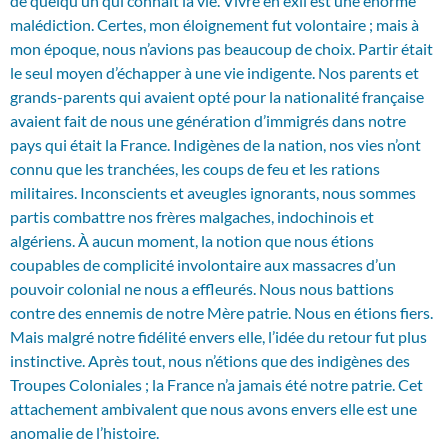
de quelqu’un qui connaît la vie. Vivre en exil est une énorme
malédiction. Certes, mon éloignement fut volontaire ; mais à
mon époque, nous n’avions pas beaucoup de choix. Partir était
le seul moyen d’échapper à une vie indigente. Nos parents et
grands-parents qui avaient opté pour la nationalité française
avaient fait de nous une génération d’immigrés dans notre
pays qui était la France. Indigènes de la nation, nos vies n’ont
connu que les tranchées, les coups de feu et les rations
militaires. Inconscients et aveugles ignorants, nous sommes
partis combattre nos frères malgaches, indochinois et
algériens. À aucun moment, la notion que nous étions
coupables de complicité involontaire aux massacres d’un
pouvoir colonial ne nous a effleurés. Nous nous battions
contre des ennemis de notre Mère patrie. Nous en étions fiers.
Mais malgré notre fidélité envers elle, l’idée du retour fut plus
instinctive. Après tout, nous n’étions que des indigènes des
Troupes Coloniales ; la France n’a jamais été notre patrie. Cet
attachement ambivalent que nous avons envers elle est une
anomalie de l’histoire.