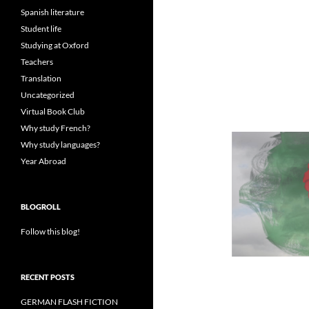
Spanish literature
Student life
Studying at Oxford
Teachers
Translation
Uncategorized
Virtual Book Club
Why study French?
Why study languages?
Year Abroad
BLOGROLL
Follow this blog!
RECENT POSTS
GERMAN FLASH FICTION