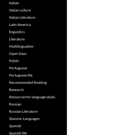
Italian
Italian culture
Italian Literature
Latin America
linguistics
Literature
Multilingualism
Open Days
Polish
Portuguese
Portuguese life
Recommended Reading
Research
Resources for language study
Russian
Russian Literature
Slavonic Languages
Spanish
Spanish life