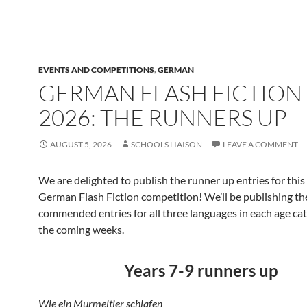
EVENTS AND COMPETITIONS
,
GERMAN
GERMAN FLASH FICTION
2026: THE RUNNERS UP
AUGUST 5, 2026
SCHOOLS LIAISON
LEAVE A COMMENT
We are delighted to publish the runner up entries for this
German Flash Fiction competition! We’ll be publishing th
commended entries for all three languages in each age ca
the coming weeks.
Years 7-9 runners up
Wie ein Murmeltier schlafen