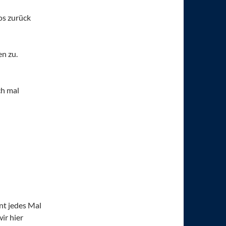
os zurück
n zu.
ch mal
nt jedes Mal
ir hier