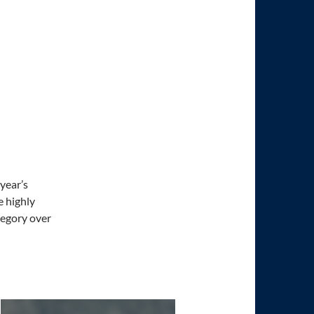
 year’s
e highly
tegory over