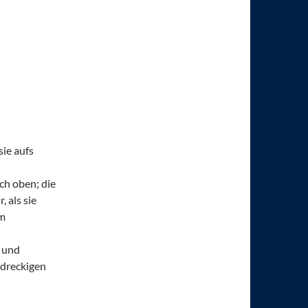
sie aufs
ch oben; die
, als sie
im
 und
 dreckigen