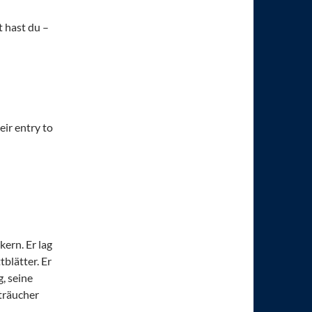
 hast du –
eir entry to
ern. Er lag
blätter. Er
, seine
träucher