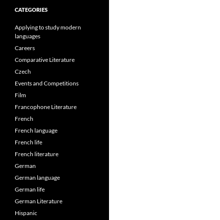
CATEGORIES
Applying to study modern
languages
Careers
Comparative Literature
Czech
Events and Competitions
Film
Francophone Literature
French
French language
French life
French literature
German
German language
German life
German Literature
Hispanic