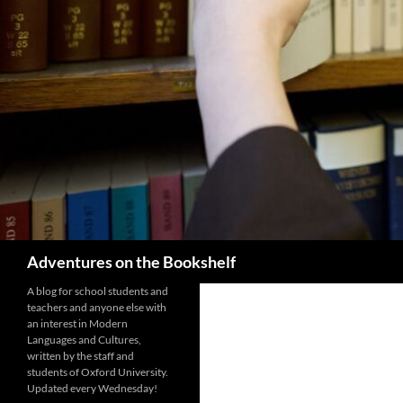
Search
Adventures on the Bookshelf
A blog for school students and
teachers and anyone else with
an interest in Modern
Languages and Cultures,
written by the staff and
students of Oxford University.
Updated every Wednesday!