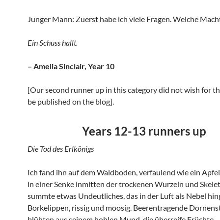
Junger Mann: Zuerst habe ich viele Fragen. Welche Macht
Ein Schuss hallt.
– Amelia Sinclair, Year 10
[Our second runner up in this category did not wish for th
be published on the blog].
Years 12-13 runners up
Die Tod des Erlkönigs
Ich fand ihn auf dem Waldboden, verfaulend wie ein Apfelk
in einer Senke inmitten der trockenen Wurzeln und Skelett
summte etwas Undeutliches, das in der Luft als Nebel hing
Borkelippen, rissig und moosig. Beerentragende Dornens
blühten aus seinem hohlen Mund, die überreife Früchte,