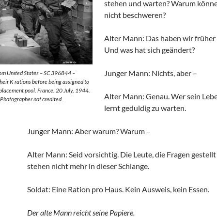
stehen und warten? Warum könne
nicht beschweren?
Alter Mann: Das haben wir früher
Und was hat sich geändert?
Junger Mann: Nichts, aber –
rom United States – SC 396844 –
eir K rations before being assigned to
eplacement pool. France. 20 July, 1944.
Alter Mann: Genau. Wer sein Lebe
 Photographer not credited.
lernt geduldig zu warten.
Junger Mann: Aber warum? Warum –
Alter Mann: Seid vorsichtig. Die Leute, die Fragen gestell
stehen nicht mehr in dieser Schlange.
Soldat: Eine Ration pro Haus. Kein Ausweis, kein Essen.
Der alte Mann reicht seine Papiere.