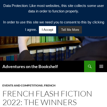
Data Protection: Like most websites, this site collects some user
data in order to function properly.
In order to use this site we need you to consent to this by clicking
I agree.
I Accept
Tell Me More
Search
Adventures on the Bookshelf
SKIP
PRIMAR
TO
MENU
CONTENT
EVENTS AND COMPETITIONS
,
FRENCH
FRENCH FLASH FICTION
2022: THE WINNERS