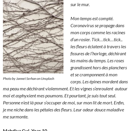
sur le mur.
Mon temps est compté.
Coronavirus se propage dans
mon corps comme les racines
d’un rosier. Tick…tick…tick..
les fleurs éclatent à travers les
fissures de l’horloge, déchirant
les mains du temps. Les roses
grandissent hors des planchers
et se cramponnent à mon
Photo by Jannet Serhan on Unsplash
corps. Les épines mordent dans
ma peau me déchirant violemment. Et les vignes s’enroulent autour
moi et asphyxient mes poumons. Et pourtant, je suis tout seul.
Personne n’est là pour s’occuper de moi, sur mon lit de mort. Enfin,
je me niche dans les pétales des fleurs. Leur odeur douce maladive
me surmonte.
Mahdiya Gul, Year 10