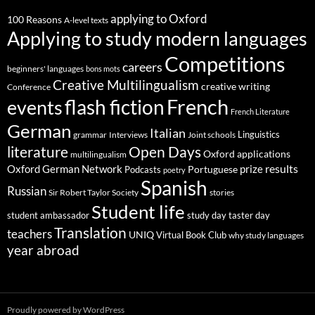
applying to Oxford
100 Reasons
A-level texts
Applying to study modern languages
Competitions
careers
beginners' languages
bons mots
Creative Multilingualism
creative writing
Conference
French
flash fiction
events
French Literature
German
Italian
Linguistics
Interviews
Joint schools
grammar
Open Days
literature
Oxford applications
multilingualism
results
Oxford German Network
prize
Portuguese
Podcasts
poetry
Spanish
Russian
stories
Sir Robert Taylor Society
Student life
student ambassador
study day
taster day
Translation
teachers
UNIQ
Virtual Book Club
why study languages
year abroad
Proudly powered by WordPress